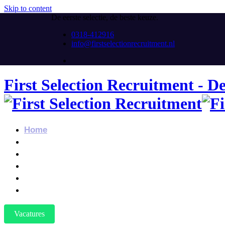
Skip to content
De eerste selectie, de beste keuze.
0318-412916
info@firstselectionrecruitment.nl
First Selection Recruitment - De 
Home
Over Ons
Ik Zoek Personeel
Ik Zoek Werk
Vacatures
Contact
Vacatures