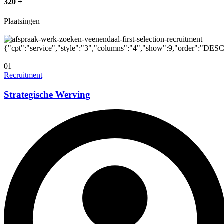
320
+
Plaatsingen
{"cpt":"service","style":"3","columns":"4","show":9,"order":"DES
01
Recruitment
Strategische Werving